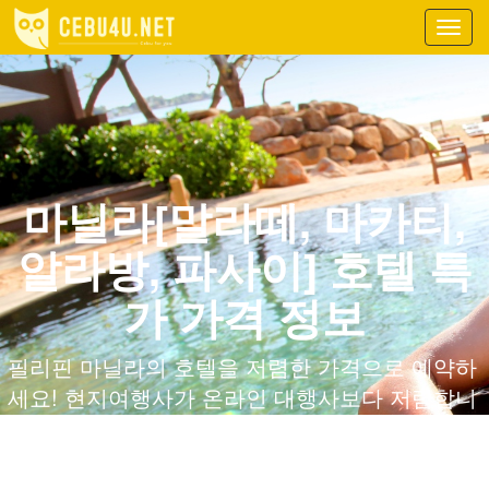
Toggl
navig
마닐라[말라떼, 마카티,
알라방, 파사이] 호텔 특
가 가격 정보
필리핀 마닐라의 호텔을 저렴한 가격으로 예약하
세요! 현지여행사가 온라인 대행사보다 저렴합니
다.