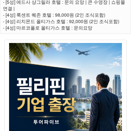
- [5성] 에드사 샹그릴라 호텔 : 문의 요망 | 큰 수영장 | 쇼핑몰
연결 |
- [4성] 룩센트 퀘존 호텔 : 98,000원 (2인 조식포함)
- [4성] 리치몬드 올티가스 호텔 : 92,000원 (2인 조식포함)
- [4성] 마르코폴로 올티가스 호텔 : 문의요망