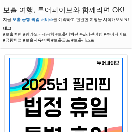
보홀 여행, 투어파이브와 함께라면 OK!
지금
보홀 공항 픽업 서비스
를 예약하고 편안한 여행을 시작해보세요!
태그
#보홀여행 #팡라오국제공항 #보홀비행편 #필리핀여행 #투어파이브
#공항픽업 #보홀자유여행 #보홀골프 #보홀리조트