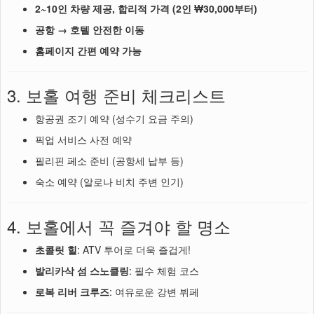
2~10인 차량 제공, 합리적 가격 (2인 ₩30,000부터)
공항 → 호텔 안전한 이동
홈페이지 간편 예약 가능
3. 보홀 여행 준비 체크리스트
항공권 조기 예약 (성수기 요금 주의)
픽업 서비스 사전 예약
필리핀 페소 준비 (공항세 납부 등)
숙소 예약 (알로나 비치 주변 인기)
4. 보홀에서 꼭 즐겨야 할 명소
초콜릿 힐
: ATV 투어로 더욱 즐겁게!
발리카삭 섬 스노클링
: 필수 체험 코스
로복 리버 크루즈
: 여유로운 강변 뷔페