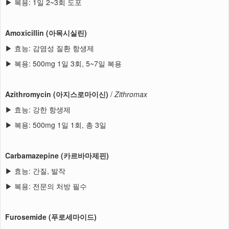
▶ 복용: 1일 2~3회 도포
Amoxicillin (아목시실린)
▶ 효능: 감염성 질환 항생제
▶ 복용: 500mg 1일 3회, 5~7일 복용
Azithromycin (아지스로마이신)
/
Zithromax
▶ 효능: 강한 항생제
▶ 복용: 500mg 1일 1회, 총 3일
Carbamazepine (카르바마제핀)
▶ 효능: 간질, 발작
▶ 복용: 전문의 처방 필수
Furosemide (푸로세마이드)