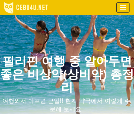
Toggl
navig
필리핀 여행 중 알아두면
좋은 비상약(상비약) 총정
리
여행와서 아프면 큰일!! 현지 약국에서 이렇게 주
문해 보세요.