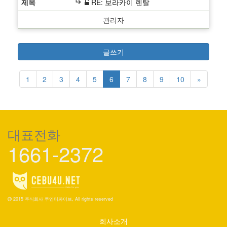
subdirectory_arrow_right
RE: 보라카이 렌탈
관리자
글쓰기
1
2
3
4
5
6
7
8
9
10
»
대표전화
1661-2372
2015 주식회사 투엔티파이브, All rights reserved
회사소개