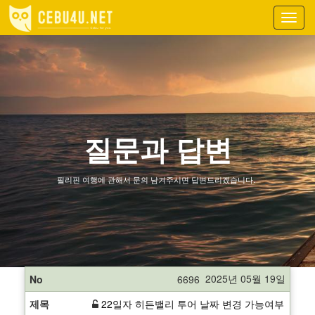
Toggl
navig
질문과 답변
필리핀 여행에 관해서 문의 남겨주시면 답변드리겠습니다.
2025년 05월 19일
6696
22일자 히든밸리 투어 날짜 변경 가능여부